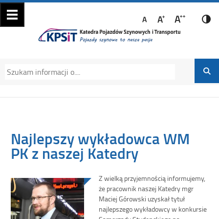
Katedra Pojazdów
Katedra Pojazdów Szynowych i Transportu
Szynowych i
Politechniki Krakowskiej na Wydziale
Transportu
Mechanicznym
Najlepszy wykładowca WM
PK z naszej Katedry
Z wielką przyjemnością informujemy,
że pracownik naszej Katedry mgr
Maciej Górowski uzyskał tytuł
najlepszego wykładowcy w konkursie
Samorządu Studenckiego na