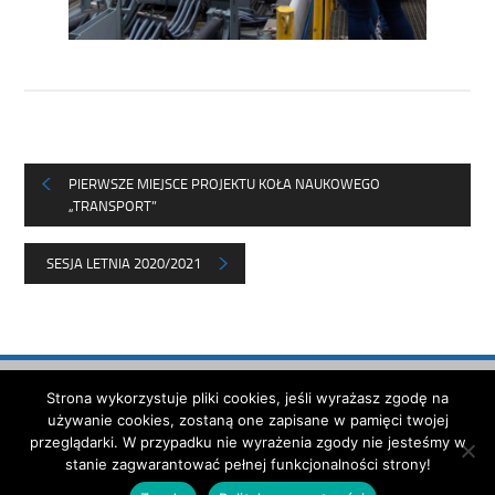
PIERWSZE MIEJSCE PROJEKTU KOŁA NAUKOWEGO
„TRANSPORT”
SESJA LETNIA 2020/2021
Strona została opracowana w
Strona wykorzystuje pliki cookies, jeśli wyrażasz zgodę na
ramach projektu
używanie cookies, zostaną one zapisane w pamięci twojej
Polska Akademia Dostępności
przeglądarki. W przypadku nie wyrażenia zgody nie jesteśmy w
realizowanego przez
Fundację
stanie zagwarantować pełnej funkcjonalności strony!
Widzialni
i
Ministerstwo