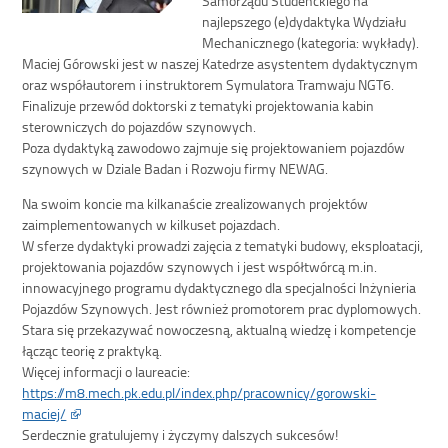
najlepszego (e)dydaktyka Wydziału
Mechanicznego (kategoria: wykłady).
Maciej Górowski jest w naszej Katedrze asystentem dydaktycznym
oraz współautorem i instruktorem Symulatora Tramwaju NGT6.
Finalizuje przewód doktorski z tematyki projektowania kabin
sterowniczych do pojazdów szynowych.
Poza dydaktyką zawodowo zajmuje się projektowaniem pojazdów
szynowych w Dziale Badan i Rozwoju firmy NEWAG.
Na swoim koncie ma kilkanaście zrealizowanych projektów
zaimplementowanych w kilkuset pojazdach.
W sferze dydaktyki prowadzi zajęcia z tematyki budowy, eksploatacji,
projektowania pojazdów szynowych i jest współtwórcą m.in.
innowacyjnego programu dydaktycznego dla specjalności Inżynieria
Pojazdów Szynowych. Jest również promotorem prac dyplomowych.
Stara się przekazywać nowoczesną, aktualną wiedzę i kompetencje
łącząc teorię z praktyką.
Więcej informacji o laureacie:
https://m8.mech.pk.edu.pl/index.php/pracownicy/gorowski-
maciej/
Serdecznie gratulujemy i życzymy dalszych sukcesów!