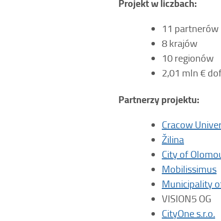
Projekt w liczbach:
11 partnerów
8 krajów
10 regionów
2,01 mln € d
Partnerzy projektu:
Cracow Univer
Žilina
City of Olomo
Mobilissimus
Municipality o
VISION5 OG
CityOne s.r.o.