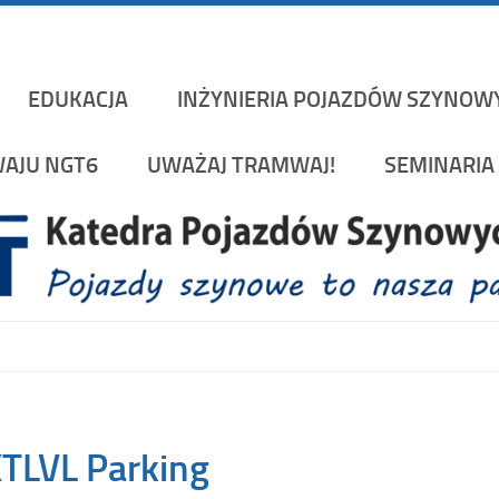
Katedra Pojazd
rakowskiej na Wydziale Mechanicznym
EDUKACJA
INŻYNIERIA POJAZDÓW SZYNOW
AJU NGT6
UWAŻAJ TRAMWAJ!
SEMINARIA 
XTLVL Parking