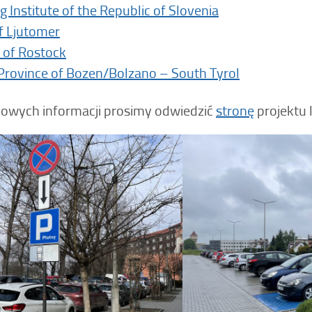
 Institute of the Republic of Slovenia
of Ljutomer
y of Rostock
rovince of Bozen/Bolzano – South Tyrol
kowych informacji prosimy odwiedzić
stronę
projektu l