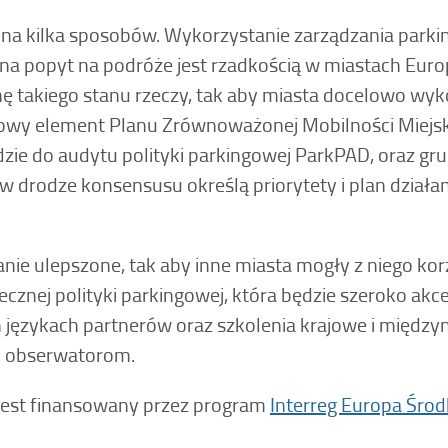
y na kilka sposobów. Wykorzystanie zarządzania parki
 na popyt na podróże jest rzadkością w miastach Eu
nę takiego stanu rzeczy, tak aby miasta docelowo wyk
owy element Planu Zrównoważonej Mobilności Miejsk
zie do audytu polityki parkingowej ParkPAD, oraz gru
 w drodze konsensusu określą priorytety i plan działa
ie ulepszone, tak aby inne miasta mogły z niego korz
tecznej polityki parkingowej, która będzie szeroko a
językach partnerów oraz szkolenia krajowe i między
m obserwatorom.
jest finansowany przez program
Interreg Europa Śro