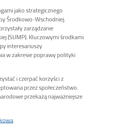
ngami jako strategicznego
ropy Środkowo-Wschodniej.
orzystały zarządzanie
iej (SUMP). Kluczowymi środkami
py interesariuszy
nia w zakresie poprawy polityki
ystać i czerpać korzyści z
kceptowana przez społeczeństwo.
narodowe przekażą najważniejsze
dkowa
.