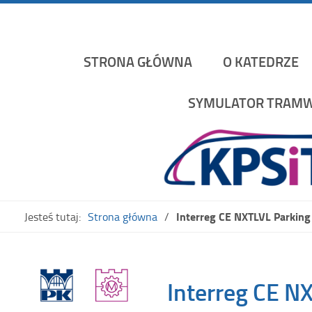
Katedra Pojazdów Szynowych i Transportu Politechniki K
STRONA GŁÓWNA
O KATEDRZE
SYMULATOR TRAMW
Interreg CE NXTLVL Parking
Jesteś tutaj:
Strona główna
Interreg CE N