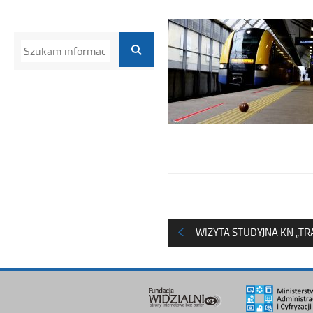
WIZYTA STUDYJNA KN „T