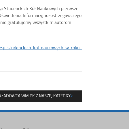
sji Studenckich Kół Naukowych pierwsze
 Oświetlenia Informacyjno-ostrzegawczego
znie gratulujemy wszystkim autorom
sesji-studenckich-kol-naukowych-w-roku-
KŁADOWCA WM PK Z NASZEJ KATEDRY