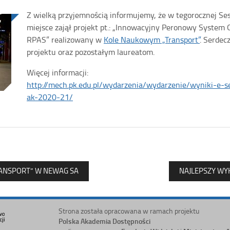
Z wielką przyjemnością informujemy, że w tegorocznej Se
miejsce zajął projekt pt.: „Innowacyjny Peronowy System
RPAS” realizowany w
Kole Naukowym „Transport”
. Serdec
projektu oraz pozostałym laureatom.
Więcej informacji:
http://mech.pk.edu.pl/wydarzenia/wydarzenie/wyniki-e-
ak-2020-21/
RANSPORT” W NEWAG SA
NAJLEPSZY WY
Strona została opracowana w ramach projektu
Polska Akademia Dostępności