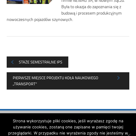
Była to okazja do zapoznania się z
budową i procesem produkcyjnym
nowoczesnych pojazdów szynowych.
STAŻE SEMESTRALNE IPS
PIERWSZE MIEJSCE PROJEKTU KOŁA NAUKOWEGO
„TRANSPORT”
Strona została opracowana w
Strona wykorzystuje pliki cookies, jeśli wyrażasz zgodę na
ramach projektu
używanie cookies, zostaną one zapisane w pamięci twojej
Polska Akademia Dostępności
przeglądarki. W przypadku nie wyrażenia zgody nie jesteśmy w
realizowanego przez
Fundację