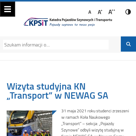
Katedra Pojazdów
Katedra Pojazdów Szynowych i Transportu
Szynowych i
Politechniki Krakowskiej na Wydziale
Transportu
Mechanicznym
Wizyta studyjna KN
„Transport” w NEWAG SA
31 maja 2021 roku studenci zrzeszeni
w ramach Koła Naukowego
„Transport” – sekcja: „Pojazdy
Szynowe” odbyli wizytę studyjną w
firmie NEWAG SA, w Nowym Sączu.