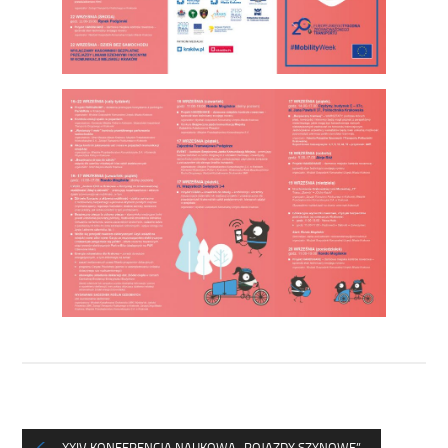
XXIV KONFERENCJA NAUKOWA „POJAZDY SZYNOWE”