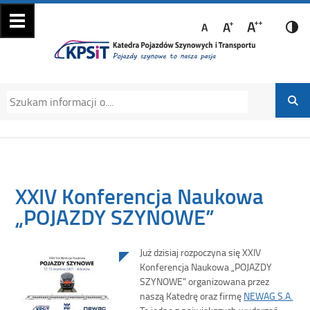
Katedra Pojazdów
Katedra Pojazdów Szynowych i Transportu
Szynowych i
Politechniki Krakowskiej na Wydziale
Transportu
Mechanicznym
XXIV Konferencja Naukowa
„POJAZDY SZYNOWE”
Już dzisiaj rozpoczyna się XXIV
Konferencja Naukowa „POJAZDY
SZYNOWE” organizowana przez
naszą Katedrę oraz firmę
NEWAG S.A.
To jedno z największych wydarzeń