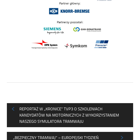
REPORTAŻ W „KRONICE” TVP3 O SZKOLENIACH
KANDYDATÓW NA MOTORNICZYCH Z WYKORZYSTANIEM
NASZEGO SYMULATORA TRAMWAJU
„BEZPIECZNY TRAMWAJ” – EUROPEJSKI TYDZIEŃ