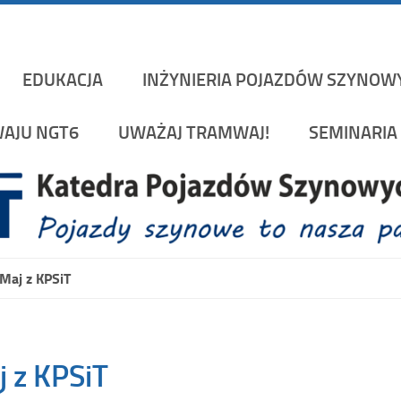
Katedra Pojazd
rakowskiej na Wydziale Mechanicznym
EDUKACJA
INŻYNIERIA POJAZDÓW SZYNOW
AJU NGT6
UWAŻAJ TRAMWAJ!
SEMINARIA 
aj z KPSiT
 z KPSiT