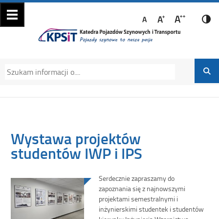
Katedra Pojazdów
Katedra Pojazdów Szynowych i Transportu
Szynowych i
Politechniki Krakowskiej na Wydziale
Transportu
Mechanicznym
Wystawa projektów
studentów IWP i IPS
Serdecznie zapraszamy do
zapoznania się z najnowszymi
projektami semestralnymi i
inżynierskimi studentek i studentów
kierunku Inżynieria Wzornictwa