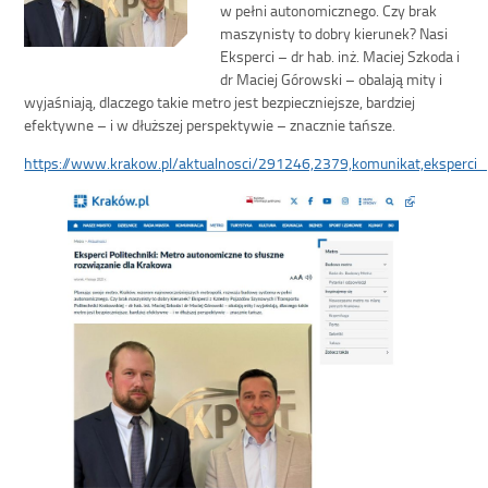
w pełni autonomicznego. Czy brak
maszynisty to dobry kierunek? Nasi
Eksperci – dr hab. inż. Maciej Szkoda i
dr Maciej Górowski – obalają mity i
wyjaśniają, dlaczego takie metro jest bezpieczniejsze, bardziej
efektywne – i w dłuższej perspektywie – znacznie tańsze.
https://www.krakow.pl/aktualnosci/291246,2379,komunikat,eksperci