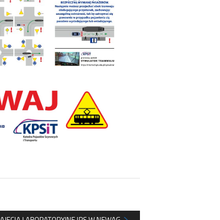
AJĘCIA LABORATORYJNE IPS W NEWAG