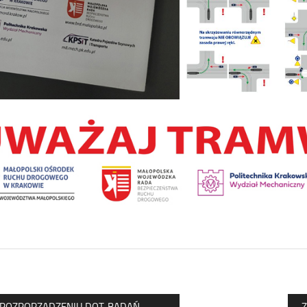
 ROZPORZĄDZENIU DOT. BADAŃ
Z