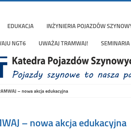
Katedra Pojazd
rakowskiej na Wydziale Mechanicznym
EDUKACJA
INŻYNIERIA POJAZDÓW SZYNOW
AJU NGT6
UWAŻAJ TRAMWAJ!
SEMINARIA 
AMWAJ – nowa akcja edukacyjna
AJ – nowa akcja edukacyjna