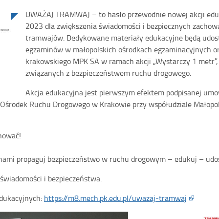
UWAŻAJ TRAMWAJ – to hasło przewodnie nowej akcji eduk
2023 dla zwiększenia świadomości i bezpiecznych zachowa
tramwajów. Dedykowane materiały edukacyjne będą udos
egzaminów w małopolskich ośrodkach egzaminacyjnych or
krakowskiego MPK SA w ramach akcji „Wystarczy 1 metr”,
związanych z bezpieczeństwem ruchu drogowego.
Akcja edukacyjna jest pierwszym efektem podpisanej um
i Ośrodek Ruchu Drogowego w Krakowie przy współudziale Małop
chować!
 z nami propaguj bezpieczeństwo w ruchu drogowym – edukuj – udos
świadomości i bezpieczeństwa.
edukacyjnych:
https://m8.mech.pk.edu.pl/uwazaj-tramwaj