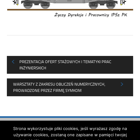
PREZENTACJA OFERT STAŻOWYCH I TEMATYKI PRAC
INŻYNIERSKICH
WARSZTATY Z ZAKRESU OBLICZEŃ NUMERYCZNYCH,
PROWADZONE PRZEZ FIRMĘ SYMKOM
Strona została opracowana w
Strona wykorzystuje pliki cookies, jeśli wyrażasz zgodę na
ramach projektu
używanie cookies, zostaną one zapisane w pamięci twojej
Polska Akademia Dostępności