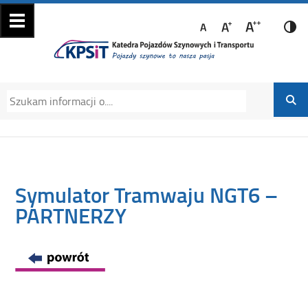
Katedra Pojazdów
Katedra Pojazdów Szynowych i Transportu
Szynowych i
Politechniki Krakowskiej na Wydziale
Transportu
Mechanicznym
Symulator Tramwaju NGT6 –
PARTNERZY