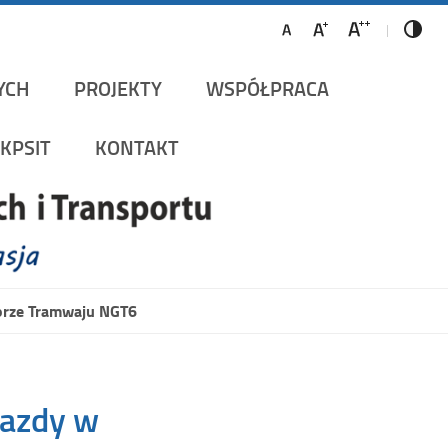
ów Szynowych i Transportu
YCH
PROJEKTY
WSPÓŁPRACA
KPSIT
KONTAKT
torze Tramwaju NGT6
jazdy w