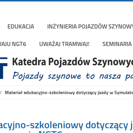
Katedra Pojazd
rakowskiej na Wydziale Mechanicznym
EDUKACJA
INŻYNIERIA POJAZDÓW SZYNOW
AJU NGT6
UWAŻAJ TRAMWAJ!
SEMINARIA 
Materiał edukacyjno-szkoleniowy dotyczący jazdy w Symula
acyjno-szkoleniowy dotyczący 