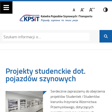
Katedra Pojazdów
Katedra Pojazdów Szynowych i Transportu
Szynowych i
Politechniki Krakowskiej na Wydziale
Transportu
Mechanicznym
Projekty studenckie dot.
pojazdów szynowych
Serdecznie zapraszamy do obejrzenia
projektów Studentek i Studentów
kierunku Inżynieria Wzornictwa
Przemysłowego, dotyczących
projektowania nowoczesnych