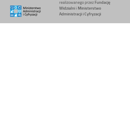
realizowanego przez
Fundację
Widzialni
i
Ministerstwo
Administracji i Cyfryzacji