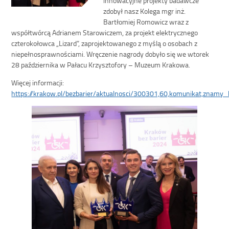
zdobył nasz Kolega mgr inż.
Bartłomiej Romowicz wraz z
współtwórcą Adrianem Starowiczem, za projekt elektrycznego
czterokołowca „Lizard”, zaprojektowanego z myślą o osobach z
niepełnosprawnościami. Wręczenie nagrody dobyło się we wtorek
28 października w Pałacu Krzysztofory – Muzeum Krakowa.
Więcej informacji:
https://krakow.pl/bezbarier/aktualnosci/300301,60,komunikat,znamy