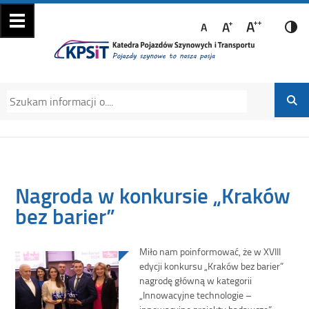
Katedra Pojazdów
Katedra Pojazdów Szynowych i Transportu
Szynowych i
Politechniki Krakowskiej na Wydziale
Transportu
Mechanicznym
Nagroda w konkursie „Kraków
bez barier”
Miło nam poinformować, że w XVIII
edycji konkursu „Kraków bez barier”
nagrodę główną w kategorii
„Innowacyjne technologie –
innowacyjne projekty badawcze”