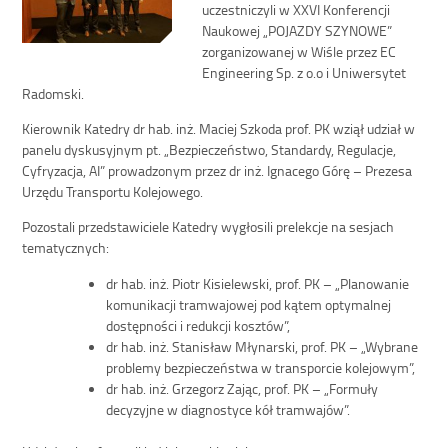
uczestniczyli w XXVI Konferencji
Naukowej „POJAZDY SZYNOWE”
zorganizowanej w Wiśle przez EC
Engineering Sp. z o.o i Uniwersytet
Radomski.
Kierownik Katedry dr hab. inż. Maciej Szkoda prof. PK wziął udział w
panelu dyskusyjnym pt. „Bezpieczeństwo, Standardy, Regulacje,
Cyfryzacja, AI” prowadzonym przez dr inż. Ignacego Górę – Prezesa
Urzędu Transportu Kolejowego.
Pozostali przedstawiciele Katedry wygłosili prelekcje na sesjach
tematycznych:
dr hab. inż. Piotr Kisielewski, prof. PK – „Planowanie
komunikacji tramwajowej pod kątem optymalnej
dostępności i redukcji kosztów”,
dr hab. inż. Stanisław Młynarski, prof. PK – „Wybrane
problemy bezpieczeństwa w transporcie kolejowym”,
dr hab. inż. Grzegorz Zając, prof. PK – „Formuły
decyzyjne w diagnostyce kół tramwajów”.