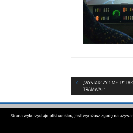
„WYSTARCZY 1 METR” I A
TRAMWAJ!”
Strona wykorzystuje pliki cookies, jeśli wyrażasz zgodę na używ