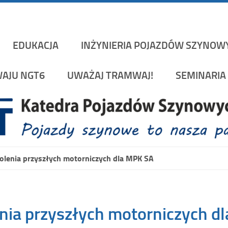
Katedra Pojazd
rakowskiej na Wydziale Mechanicznym
EDUKACJA
INŻYNIERIA POJAZDÓW SZYNOW
AJU NGT6
UWAŻAJ TRAMWAJ!
SEMINARIA 
kolenia przyszłych motorniczych dla MPK SA
enia przyszłych motorniczych d