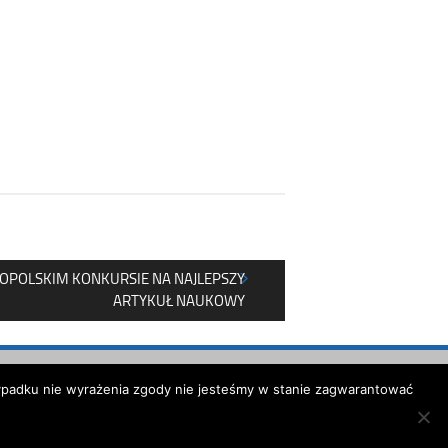
NOPOLSKIM KONKURSIE NA NAJLEPSZY
ARTYKUŁ NAUKOWY
rzypadku nie wyrażenia zgody nie jesteśmy w stanie zagwarantować
ministracji i Cyfryzacji