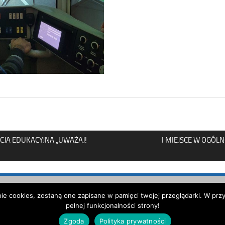
KCJA EDUKACYJNA „UWAŻAJ!
I MIEJSCE W OGÓL
Strona została opracowana w ramach projektu
anie cookies, zostaną one zapisane w pamięci twojej przeglądarki. W p
Polska Akademia Dostępności
pełnej funkcjonalności strony!
realizowanego przez
Fundację Widzialni
i
Ministerstwo Ad
Zgoda
Polityka prywatności