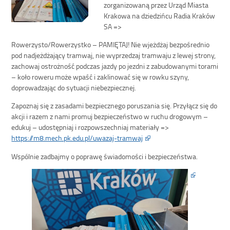
zorganizowaną przez Urząd Miasta
Krakowa na dziedzińcu Radia Kraków
SA =>
Rowerzysto/Rowerzystko – PAMIĘTAJ! Nie wjeżdżaj bezpośrednio
pod nadjeżdżający tramwaj, nie wyprzedzaj tramwaju z lewej strony,
zachowaj ostrożność podczas jazdy po jezdni z zabudowanymi torami
– koło roweru może wpaść i zaklinować się w rowku szyny,
doprowadzając do sytuacji niebezpiecznej.
Zapoznaj się z zasadami bezpiecznego poruszania się. Przyłącz się do
akcji i razem z nami promuj bezpieczeństwo w ruchu drogowym –
edukuj – udostępniaj i rozpowszechniaj materiały =>
https://m8.mech.pk.edu.pl/uwazaj-tramwaj
Wspólnie zadbajmy o poprawę świadomości i bezpieczeństwa.