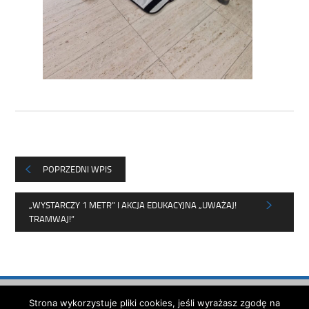
POPRZEDNI WPIS
„WYSTARCZY 1 METR” I AKCJA EDUKACYJNA „UWAŻAJ!
TRAMWAJ!”
Strona została opracowana w
Strona wykorzystuje pliki cookies, jeśli wyrażasz zgodę na
ramach projektu