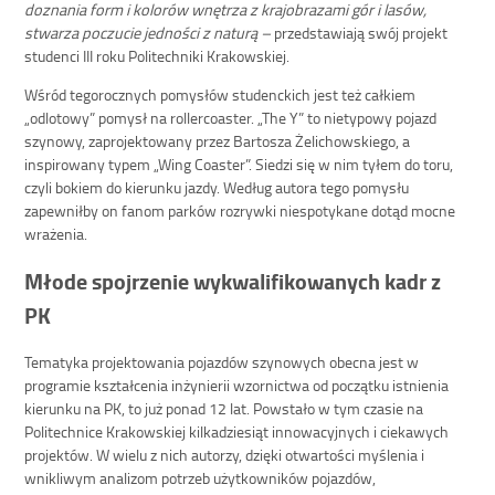
doznania form i kolorów wnętrza z krajobrazami gór i lasów,
stwarza poczucie jedności z naturą –
przedstawiają swój projekt
studenci III roku Politechniki Krakowskiej.
Wśród tegorocznych pomysłów studenckich jest też całkiem
„odlotowy” pomysł na rollercoaster. „The Y” to nietypowy pojazd
szynowy, zaprojektowany przez Bartosza Żelichowskiego, a
inspirowany typem „Wing Coaster”. Siedzi się w nim tyłem do toru,
czyli bokiem do kierunku jazdy. Według autora tego pomysłu
zapewniłby on fanom parków rozrywki niespotykane dotąd mocne
wrażenia.
Młode spojrzenie wykwalifikowanych kadr z
PK
Tematyka projektowania pojazdów szynowych obecna jest w
programie kształcenia inżynierii wzornictwa od początku istnienia
kierunku na PK, to już ponad 12 lat. Powstało w tym czasie na
Politechnice Krakowskiej kilkadziesiąt innowacyjnych i ciekawych
projektów. W wielu z nich autorzy, dzięki otwartości myślenia i
wnikliwym analizom potrzeb użytkowników pojazdów,