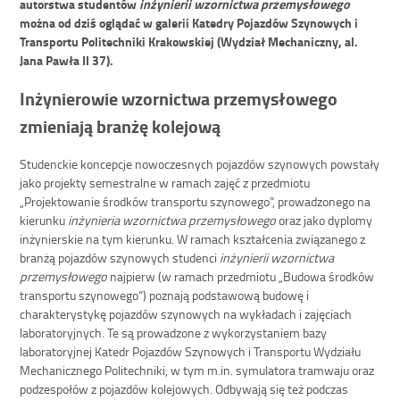
autorstwa studentów
inżynierii wzornictwa przemysłowego
można od dziś oglądać w galerii Katedry Pojazdów Szynowych i
Transportu Politechniki Krakowskiej (Wydział Mechaniczny, al.
Jana Pawła II 37).
Inżynierowie wzornictwa przemysłowego
zmieniają branżę kolejową
Studenckie koncepcje nowoczesnych pojazdów szynowych powstały
jako projekty semestralne w ramach zajęć z przedmiotu
„Projektowanie środków transportu szynowego”, prowadzonego na
kierunku
inżynieria wzornictwa przemysłowego
oraz jako dyplomy
inżynierskie na tym kierunku. W ramach kształcenia związanego z
branżą pojazdów szynowych studenci
inżynierii wzornictwa
przemysłowego
najpierw (w ramach przedmiotu „Budowa środków
transportu szynowego”) poznają podstawową budowę i
charakterystykę pojazdów szynowych na wykładach i zajęciach
laboratoryjnych. Te są prowadzone z wykorzystaniem bazy
laboratoryjnej Katedr Pojazdów Szynowych i Transportu Wydziału
Mechanicznego Politechniki, w tym m.in. symulatora tramwaju oraz
podzespołów z pojazdów kolejowych. Odbywają się też podczas