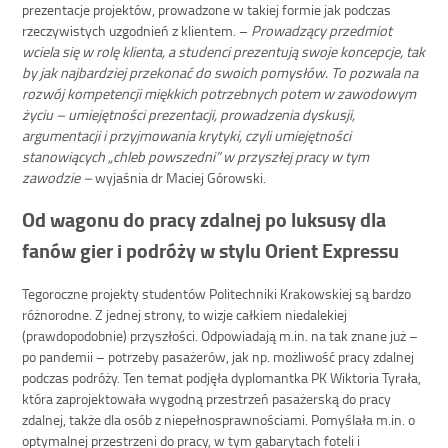
prezentacje projektów, prowadzone w takiej formie jak podczas
rzeczywistych uzgodnień z klientem. –
Prowadzący przedmiot
wciela się w rolę klienta, a studenci prezentują swoje koncepcje, tak
by jak najbardziej przekonać do swoich pomysłów. To pozwala na
rozwój kompetencji miękkich potrzebnych potem w zawodowym
życiu – umiejętności prezentacji, prowadzenia dyskusji,
argumentacji i przyjmowania krytyki, czyli umiejętności
stanowiących „chleb powszedni” w przyszłej pracy w tym
zawodzie –
wyjaśnia dr Maciej Górowski.
Od wagonu do pracy zdalnej po luksusy dla
fanów gier i podróży w stylu Orient Expressu
Tegoroczne projekty studentów Politechniki Krakowskiej są bardzo
różnorodne. Z jednej strony, to wizje całkiem niedalekiej
(prawdopodobnie) przyszłości. Odpowiadają m.in. na tak znane już –
po pandemii – potrzeby pasażerów, jak np. możliwość pracy zdalnej
podczas podróży. Ten temat podjęła dyplomantka PK Wiktoria Tyrała,
która zaprojektowała wygodną przestrzeń pasażerską do pracy
zdalnej, także dla osób z niepełnosprawnościami. Pomyślała m.in. o
optymalnej przestrzeni do pracy, w tym gabarytach foteli i