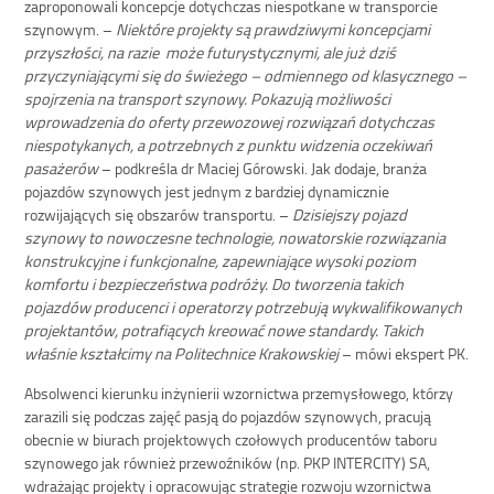
zaproponowali koncepcje dotychczas niespotkane w transporcie
szynowym. –
Niektóre projekty są prawdziwymi koncepcjami
przyszłości, na razie może futurystycznymi, ale już dziś
przyczyniającymi się do świeżego – odmiennego od klasycznego –
spojrzenia na transport szynowy. Pokazują możliwości
wprowadzenia do oferty przewozowej rozwiązań dotychczas
niespotykanych, a potrzebnych z punktu widzenia oczekiwań
pasażerów
– podkreśla dr Maciej Górowski. Jak dodaje, branża
pojazdów szynowych jest jednym z bardziej dynamicznie
rozwijających się obszarów transportu. –
Dzisiejszy pojazd
szynowy to nowoczesne technologie, nowatorskie rozwiązania
konstrukcyjne i funkcjonalne, zapewniające wysoki poziom
komfortu i bezpieczeństwa podróży. Do tworzenia takich
pojazdów producenci i operatorzy potrzebują wykwalifikowanych
projektantów, potrafiących kreować nowe standardy. Takich
właśnie kształcimy na Politechnice Krakowskiej
– mówi ekspert PK.
Absolwenci kierunku inżynierii wzornictwa przemysłowego, którzy
zarazili się podczas zajęć pasją do pojazdów szynowych, pracują
obecnie w biurach projektowych czołowych producentów taboru
szynowego jak również przewoźników (np. PKP INTERCITY) SA,
wdrażając projekty i opracowując strategie rozwoju wzornictwa