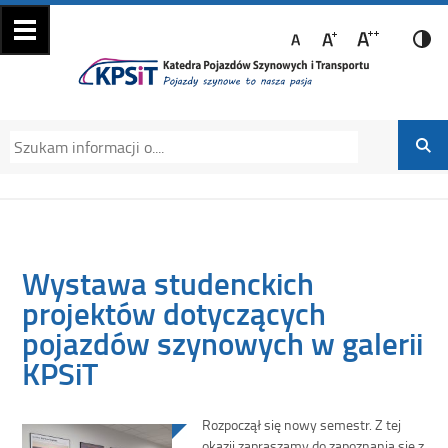
Katedra Pojazdów
Katedra Pojazdów Szynowych i Transportu
Szynowych i
Politechniki Krakowskiej na Wydziale
Transportu
Mechanicznym
Wystawa studenckich
projektów dotyczących
pojazdów szynowych w galerii
KPSiT
Rozpoczął się nowy semestr. Z tej
okazji zapraszamy do zapoznania się z