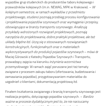
wyjazdów grup studenckich do producentów taboru kolejowego i
przewoźników kolejowych (m.in. NEWAG, MPK w Krakowie). –
W
kolejnym semestrze, w ramach wykładów z przedmiotu
projektowego, studenci poznają przebieg procesu konfigurowania
i projektowania pojazdów szynowych oraz wymagania i przepisy,
obowiązujące w branży transportu szynowego. Analizują
przykłady wdrożonych rozwiązań projektowych, poznają
narzędzia do projektowania, dobre praktyki projektowe, ale też
układy błędne itd. Uczą się o stosowanych rozwiązaniach
konstrukcyjnych, funkcjonalnych oraz o materiałach
wykorzystywanych do produkcji pojazdów szynowych
– mówi dr
Maciej Górowski z Katedry Pojazdów Szynowych i Transportu,
prowadzący zajęcia na kierunku
inżynieria wzornictwa
przemysłowego
. W ramach zajęć poruszane jest też tematy
związane z procesem zakupu taboru (ofertowania, budżetowania i
zamawiania pojazdów), przygotowywaniem materiałów do
uzgodnień z klientami, dokumentacją projektową itd.
Finałem kształcenia związanego z branżą transportu szynowego jest
realizacja projektu, dotyczącego pojazdów szynowych. –
Bardzo
ważne w procesie dydaktycznym jest to, że nie narzucamy