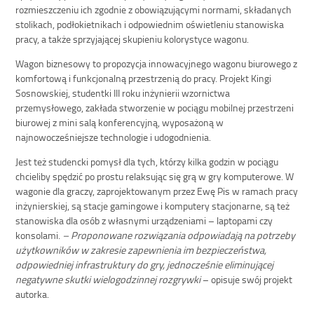
rozmieszczeniu ich zgodnie z obowiązującymi normami, składanych
stolikach, podłokietnikach i odpowiednim oświetleniu stanowiska
pracy, a także sprzyjającej skupieniu kolorystyce wagonu.
Wagon biznesowy to propozycja innowacyjnego wagonu biurowego z
komfortową i funkcjonalną przestrzenią do pracy. Projekt Kingi
Sosnowskiej, studentki III roku inżynierii wzornictwa
przemysłowego, zakłada stworzenie w pociągu mobilnej przestrzeni
biurowej z mini salą konferencyjną, wyposażoną w
najnowocześniejsze technologie i udogodnienia.
Jest też studencki pomysł dla tych, którzy kilka godzin w pociągu
chcieliby spędzić po prostu relaksując się grą w gry komputerowe. W
wagonie dla graczy, zaprojektowanym przez Ewę Pis w ramach pracy
inżynierskiej, są stacje gamingowe i komputery stacjonarne, są też
stanowiska dla osób z własnymi urządzeniami – laptopami czy
konsolami.
– Proponowane rozwiązania odpowiadają na potrzeby
użytkowników w zakresie zapewnienia im bezpieczeństwa,
odpowiedniej infrastruktury do gry, jednocześnie eliminującej
negatywne skutki wielogodzinnej rozgrywki
– opisuje swój projekt
autorka.