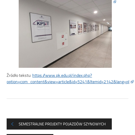
Źródło tekstu:
https://www.pk.edu.pl/index.php?
option=com_content&view=article&id=5241&Itemid=2142&lang=pl
SEMESTRALNE PROJEKTY POJAZDÓW SZYNOWYCH