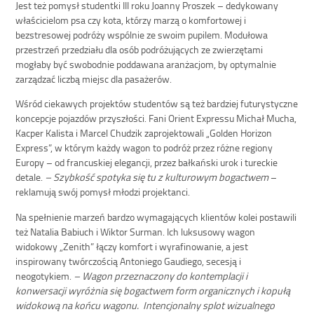
Jest też pomysł studentki III roku Joanny Proszek – dedykowany
właścicielom psa czy kota, którzy marzą o komfortowej i
bezstresowej podróży wspólnie ze swoim pupilem. Modułowa
przestrzeń przedziału dla osób podróżujących ze zwierzętami
mogłaby być swobodnie poddawana aranżacjom, by optymalnie
zarządzać liczbą miejsc dla pasażerów.
Wśród ciekawych projektów studentów są też bardziej futurystyczne
koncepcje pojazdów przyszłości. Fani Orient Expressu Michał Mucha,
Kacper Kalista i Marcel Chudzik zaprojektowali „Golden Horizon
Express”, w którym każdy wagon to podróż przez różne regiony
Europy – od francuskiej elegancji, przez bałkański urok i tureckie
detale.
– Szybkość spotyka się tu z kulturowym bogactwem
–
reklamują swój pomysł młodzi projektanci.
Na spełnienie marzeń bardzo wymagających klientów kolei postawili
też Natalia Babiuch i Wiktor Surman. Ich luksusowy wagon
widokowy „Zenith” łączy komfort i wyrafinowanie, a jest
inspirowany twórczością Antoniego Gaudiego, secesją i
neogotykiem.
– Wagon przeznaczony do kontemplacji i
konwersacji wyróżnia się bogactwem form organicznych i kopułą
widokową na końcu wagonu. Intencjonalny splot wizualnego