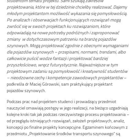
studentom tematu projektu. Sami szukają zakresów
projektowania, które w tej dziedzinie chcieliby realizować. Dajemy
młodym projektantom możliwość wykazania się pomysłowością.
Po analizach i obserwacjach funkcjonujących rozwiązań mogą
zwrócić się w swoich projektach ku rozwiązaniom, które
odpowiadają na nowe potrzeby podróżnych i zaproponować
zmiany w dotychczasowym patrzeniu na branżę pojazdów
szynowych. Mogą projektować zgodnie z obecnymi wymaganiami
dla pojazdów szynowych – przepisami, normami, trendami, albo
całkowicie puścić wodze fantazji i projektować bardziej
przyszłościowo, wręcz futurystycznie. Najważniejsze w tym
projektowym zadaniu są pomysłowość i kreatywność studentów
– nieodzowne cechy i kompetencje zawodowych projektantów
–
podkreśla dr Maciej Górowski, sam praktykujący projektant
pojazdów szynowych.
Podczas prac nad projektem studenci i prowadzący przedmiot
nauczyciel omawiają postępy w jego realizacji, na bieżąco uzgadniają
kolejne kroki tak jak podczas rzeczywistego procesu projektowania –
od przeglądu istniejących rozwiązań, założeń projektowych, analiz,
koncepcji po finalne projekty koncepcyjne. Egzaminem końcowym z
przedmiotu „Projektowanie środków transportu szynowego” są