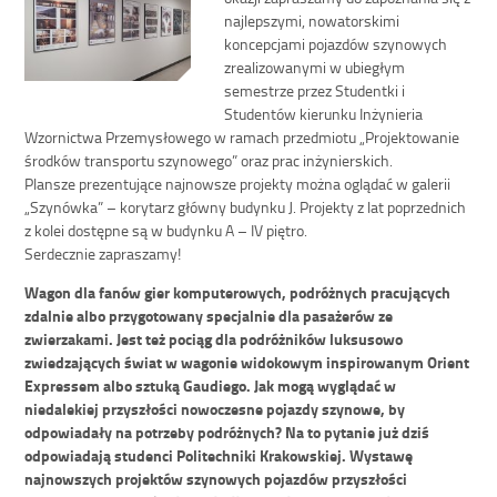
najlepszymi, nowatorskimi
koncepcjami pojazdów szynowych
zrealizowanymi w ubiegłym
semestrze przez Studentki i
Studentów kierunku Inżynieria
Wzornictwa Przemysłowego w ramach przedmiotu „Projektowanie
środków transportu szynowego” oraz prac inżynierskich.
Plansze prezentujące najnowsze projekty można oglądać w galerii
„Szynówka” – korytarz główny budynku J. Projekty z lat poprzednich
z kolei dostępne są w budynku A – IV piętro.
Serdecznie zapraszamy!
Wagon dla fanów gier komputerowych, podróżnych pracujących
zdalnie albo przygotowany specjalnie dla pasażerów ze
zwierzakami. Jest też pociąg dla podróżników luksusowo
zwiedzających świat w wagonie widokowym inspirowanym Orient
Expressem albo sztuką Gaudiego. Jak mogą wyglądać w
niedalekiej przyszłości nowoczesne pojazdy szynowe, by
odpowiadały na potrzeby podróżnych? Na to pytanie już dziś
odpowiadają studenci Politechniki Krakowskiej. Wystawę
najnowszych projektów szynowych pojazdów przyszłości