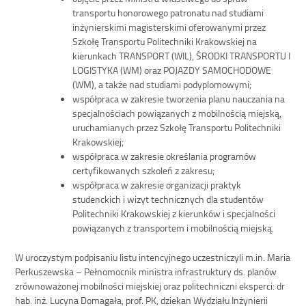
transportu honorowego patronatu nad studiami
inżynierskimi magisterskimi oferowanymi przez
Szkołę Transportu Politechniki Krakowskiej na
kierunkach TRANSPORT (WIL), ŚRODKI TRANSPORTU I
LOGISTYKA (WM) oraz POJAZDY SAMOCHODOWE
(WM), a także nad studiami podyplomowymi;
współpraca w zakresie tworzenia planu nauczania na
specjalnościach powiązanych z mobilnością miejską,
uruchamianych przez Szkołę Transportu Politechniki
Krakowskiej;
współpraca w zakresie określania programów
certyfikowanych szkoleń z zakresu;
współpraca w zakresie organizacji praktyk
studenckich i wizyt technicznych dla studentów
Politechniki Krakowskiej z kierunków i specjalności
powiązanych z transportem i mobilnością miejską.
W uroczystym podpisaniu listu intencyjnego uczestniczyli m.in. Maria
Perkuszewska – Pełnomocnik ministra infrastruktury ds. planów
zrównoważonej mobilności miejskiej oraz politechniczni eksperci: dr
hab. inż. Lucyna Domagała, prof. PK, dziekan Wydziału Inżynierii