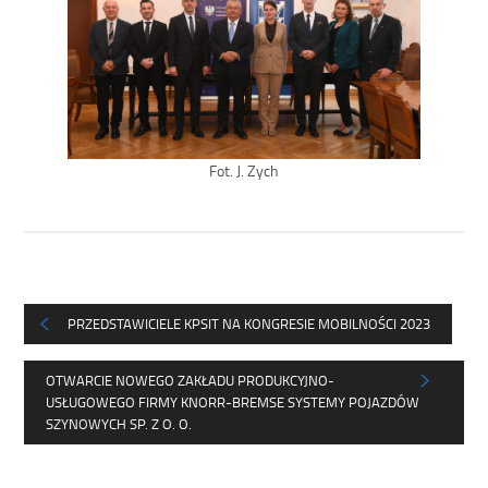
Fot. J. Zych
PRZEDSTAWICIELE KPSIT NA KONGRESIE MOBILNOŚCI 2023
OTWARCIE NOWEGO ZAKŁADU PRODUKCYJNO-
USŁUGOWEGO FIRMY KNORR-BREMSE SYSTEMY POJAZDÓW
SZYNOWYCH SP. Z O. O.