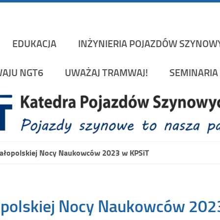
Katedra Pojazd
rakowskiej na Wydziale Mechanicznym
EDUKACJA
INŻYNIERIA POJAZDÓW SZYNOW
AJU NGT6
UWAŻAJ TRAMWAJ!
SEMINARIA 
Małopolskiej Nocy Naukowców 2023 w KPSiT
opolskiej Nocy Naukowców 202