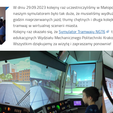
W dniu 29.09.2023 kolejny raz uczestniczyliśmy w Małop
naszym symulatorem było tak duże, że musieliśmy wydłuży
godzin nieprzerwanych jazd, tłumy chętnych i długa kolej
tramwaj w wirtualnej scenerii miasta.
Kolejny raz okazało się, że
Symulator Tramwaju NGT6
t
edukacyjnych Wydziału Mechanicznego Politechniki Krako
Wszystkim dziękujemy za wizytę i zapraszamy ponownie!