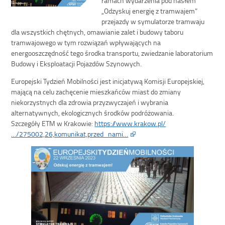
„Odzyskuj energię z tramwajem”
przejazdy w symulatorze tramwaju
dla wszystkich chętnych, omawianie zalet i budowy taboru
tramwajowego w tym rozwiązań wpływających na
energooszczędność tego środka transportu, zwiedzanie laboratorium
Budowy i Eksploatacji Pojazdów Szynowych.
Europejski Tydzień Mobilności jest inicjatywą Komisji Europejskiej,
mającą na celu zachęcenie mieszkańców miast do zmiany
niekorzystnych dla zdrowia przyzwyczajeń i wybrania
alternatywnych, ekologicznych środków podróżowania.
Szczegóły ETM w Krakowie:
https://www.krakow.pl/
…/275002,26,komunikat,przed_nami…