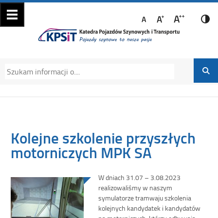
Katedra Pojazdów
Katedra Pojazdów Szynowych i Transportu
Szynowych i
Politechniki Krakowskiej na Wydziale
Transportu
Mechanicznym
Kolejne szkolenie przyszłych
motorniczych MPK SA
W dniach 31.07 – 3.08.2023
realizowaliśmy w naszym
symulatorze tramwaju szkolenia
kolejnych kandydatek i kandydatów
na motorniczych, którzy odbywają