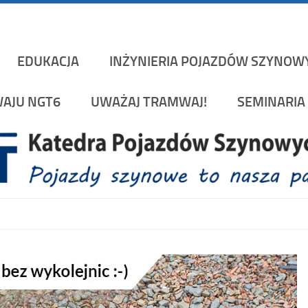
Katedra Pojazd
rakowskiej na Wydziale Mechanicznym
EDUKACJA
INŻYNIERIA POJAZDÓW SZYNOW
AJU NGT6
UWAŻAJ TRAMWAJ!
SEMINARIA 