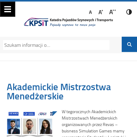
Katedra Pojazdów
Katedra Pojazdów Szynowych i Transportu
Szynowych i
Politechniki Krakowskiej na Wydziale
Transportu
Mechanicznym
Akademickie Mistrzostwa
Menedżerskie
W tegorocznych Akademickich
Mistrzostwach Menedżerskich
organizowanych przez Revas –
buisness Simulation Games mamy
reprezentację Studentów Logistyki i