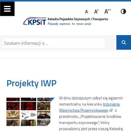
Katedra Pojazdów
Katedra Pojazdów Szynowych i Transportu
Szynowych i
Politechniki Krakowskiej na Wydziale
Transportu
Mechanicznym
Projekty IWP
W dniu dzisiejszym odbył się egzamin
semestralny na kierunku
Inżynieria
Wzornictwa Przemysłowego
z
przedmiotu „Projektowanie środków
transportu szynowego”, który
prowadzony jest przez naszą Katedrę.