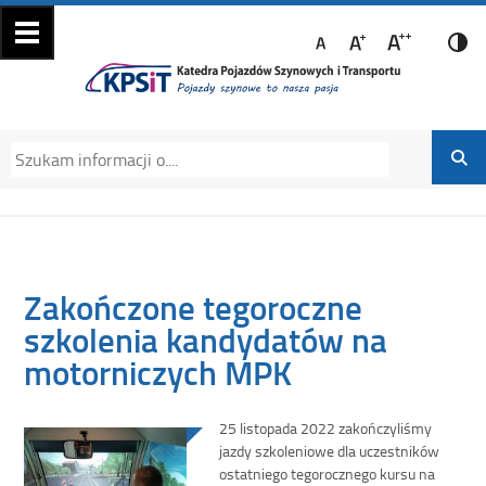
Katedra Pojazdów
Katedra Pojazdów Szynowych i Transportu
Szynowych i
Politechniki Krakowskiej na Wydziale
Transportu
Mechanicznym
Zakończone tegoroczne
szkolenia kandydatów na
motorniczych MPK
25 listopada 2022 zakończyliśmy
jazdy szkoleniowe dla uczestników
ostatniego tegorocznego kursu na