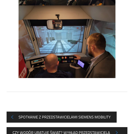
SPOTKANIE Z PRZEDSTAWICIELAMI SIEMENS MOBILITY
CZY WODÓR URATUJE ŚWIAT? WYKŁAD PRZEDSTAWICIELA