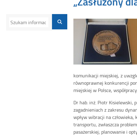
„Zasłużony dla
komunikacji miejskiej, z uwz
równoprawnej konkurencji po
miejskiej w Polsce, współpra
Dr hab. inż. Piotr Kisielewski,
zagadnieniach z zakresu dyna
wpływ wibracji na człowieka, k
transportu, zwłaszcza problem
pasażerskiej; planowanie i o