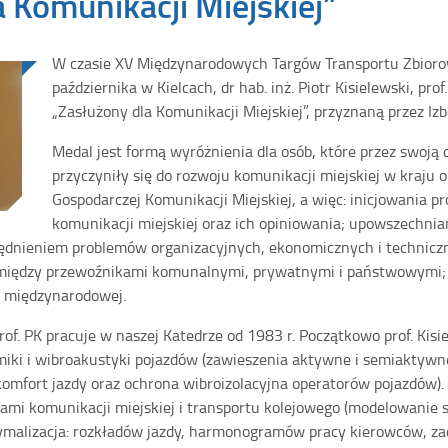
 Komunikacji Miejskiej”
W czasie XV Międzynarodowych Targów Transportu Zbioro
października w Kielcach, dr hab. inż. Piotr Kisielewski, pr
„Zasłużony dla Komunikacji Miejskiej”, przyznaną przez Iz
Medal jest formą wyróżnienia dla osób, które przez swoją 
przyczyniły się do rozwoju komunikacji miejskiej w kraju
Gospodarczej Komunikacji Miejskiej, a więc: inicjowania p
komunikacji miejskiej oraz ich opiniowania; upowszechnia
ględnieniem problemów organizacyjnych, ekonomicznych i technic
między przewoźnikami komunalnymi, prywatnymi i państwowymi; 
cy międzynarodowej.
 prof. PK pracuje w naszej Katedrze od 1983 r. Początkowo prof. Kisi
miki i wibroakustyki pojazdów (zawieszenia aktywne i semiaktyw
omfort jazdy oraz ochrona wibroizolacyjna operatorów pojazdów). 
ami komunikacji miejskiej i transportu kolejowego (modelowanie 
ptymalizacja: rozkładów jazdy, harmonogramów pracy kierowców, 