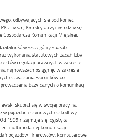
wego, odbywających się pod koniec
of. PK z naszej Katedry otrzymał odznakę
bę Gospodarczą Komunikacji Miejskiej.
działalność w szczególny sposób
 oraz wykonania statutowych zadań Izby
rojektów regulacji prawnych w zakresie
nia najnowszych osiągnięć w zakresie
znych; stwarzania warunków do
prowadzenia bazy danych o komunikacji
elewski skupiał się w swojej pracy na
ne w pojazdach szynowych; szkodliwy
Od 1995 r. zajmuje się logistyką
sieci multimodalnej komunikacji
zadań pojazdów i kierowców; komputerowe