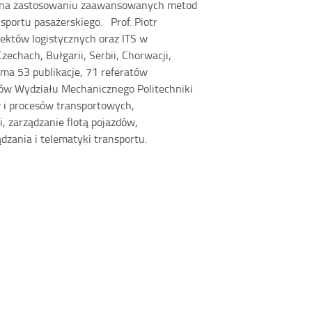
się na zastosowaniu zaawansowanych metod
portu pasażerskiego. Prof. Piotr
jektów logistycznych oraz ITS w
Czechach, Bułgarii, Serbii, Chorwacji,
ma 53 publikacje, 71 referatów
tów Wydziału Mechanicznego Politechniki
w i procesów transportowych,
 zarządzanie flotą pojazdów,
zania i telematyki transportu.