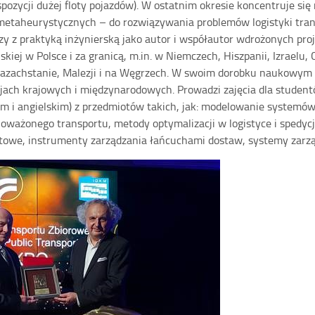
pozycji dużej floty pojazdów). W ostatnim okresie koncentruje 
etaheurystycznych – do rozwiązywania problemów logistyki trans
zy z praktyką inżynierską jako autor i współautor wdrożonych pro
skiej w Polsce i za granicą, m.in. w Niemczech, Hiszpanii, Izraelu, 
 Kazachstanie, Malezji i na Węgrzech. W swoim dorobku naukowym 
jach krajowych i międzynarodowych. Prowadzi zajęcia dla studen
im i angielskim) z przedmiotów takich, jak: modelowanie systemó
żonego transportu, metody optymalizacji w logistyce i spedycji,
towe, instrumenty zarządzania łańcuchami dostaw, systemy zarząd