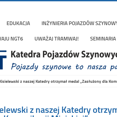
Katedra Pojazd
rakowskiej na Wydziale Mechanicznym
EDUKACJA
INŻYNIERIA POJAZDÓW SZYNOW
AJU NGT6
UWAŻAJ TRAMWAJ!
SEMINARIA 
 Kisielewski z naszej Katedry otrzymał medal „Zasłużony dla Komu
sielewski z naszej Katedry otrz