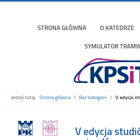
Katedra Pojazdów Szynowych i Transportu Politechniki K
STRONA GŁÓWNA
O KATEDRZE
SYMULATOR TRAMW
V edycja s
Jesteś tutaj:
Strona główna
Bez kategorii
V edycja stud