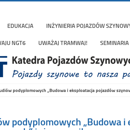
Katedra Pojazd
rakowskiej na Wydziale Mechanicznym
EDUKACJA
INŻYNIERIA POJAZDÓW SZYNOW
AJU NGT6
UWAŻAJ TRAMWAJ!
SEMINARIA 
tudiów podyplomowych „Budowa i eksploatacja pojazdów szynow
iów podyplomowych „Budowa i 