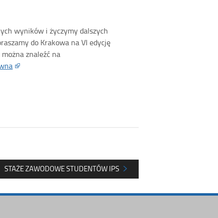
rych wyników i życzymy dalszych
raszamy do Krakowa na VI edycję
y można znaleźć na
owna
STAŻE ZAWODOWE STUDENTÓW IPS