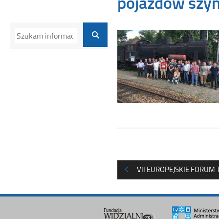
pojazdów szyn
VII EUROPEJSKIE FORUM