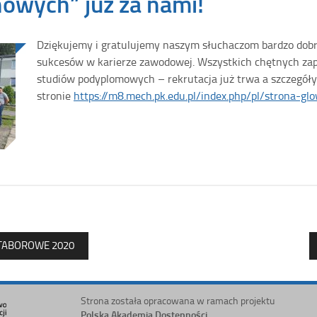
owych” już za nami!
Dziękujemy i gratulujemy naszym słuchaczom bardzo dob
sukcesów w karierze zawodowej. Wszystkich chętnych zap
studiów podyplomowych – rekrutacja już trwa a szczegół
stronie
https://m8.mech.pk.edu.pl/index.php/pl/strona-gl
 TABOROWE 2020
Strona została opracowana w ramach projektu
Polska Akademia Dostępności