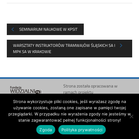
SEMINARIUM NAUKOWE W KPSIT
WARSZTATY INSTRUKTORÓW TRAMWAJÓW ŚLĄSKICH SA I
MPK SA W KRAKOWIE
Strona została opracowana w
ramach projektu
Polska Akademia Dostępności
Strona wykorzystuje pliki cookies, jeśli wyrażasz zgodę na
realizowanego przez
Fundację
używanie cookies, zostaną one zapisane w pamięci twojej
Widzialni
i
Ministerstwo
przeglądarki. W przypadku nie wyrażenia zgody nie jesteśmy w
Administracji i Cyfryzacji
stanie zagwarantować pełnej funkcjonalności strony!
Zgoda
Polityka prywatności