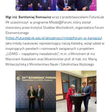
Mgr inż. Bartłomiej Romowicz
wraz z przedstawicielami FutureLab
PK uczestniczył w programie Młodzi@Forum, który został
stworzony przez Instytut Studiów Wschodnich, organizatora Forum
Ekonomicznego
(
https://futurelab.pk.edu.pl/aktualnosci/mlodziforum-w-karpaczu
).
Jako młody naukowiec reprezentujący naszą Katedrę, wziął udział w
inspirujących panelach i rozmowach związanych z projektem
„LIZARD – napędzamy niezależność”, m.in. z Ministrem dr inż.
Marcinem Kulaskiem oraz Wiceminister prof. dr hab. inż. Marią
Mrówczyńską z Ministerstwo Nauki i Szkolnictwa Wyższego.