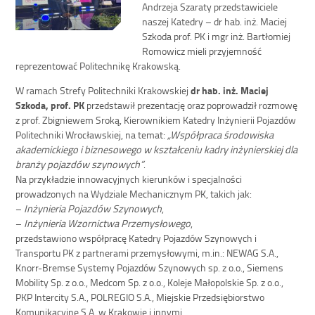
Andrzeja Szaraty przedstawiciele
naszej Katedry – dr hab. inż. Maciej
Szkoda prof. PK i mgr inż. Bartłomiej
Romowicz mieli przyjemność
reprezentować Politechnikę Krakowską.
W ramach Strefy Politechniki Krakowskiej
dr hab. inż. Maciej
Szkoda, prof. PK
przedstawił prezentację oraz poprowadził rozmowę
z prof. Zbigniewem Sroką, Kierownikiem Katedry Inżynierii Pojazdów
Politechniki Wrocławskiej, na temat:
„Współpraca środowiska
akademickiego i biznesowego w kształceniu kadry inżynierskiej dla
branży pojazdów szynowych”
.
Na przykładzie innowacyjnych kierunków i specjalności
prowadzonych na Wydziale Mechanicznym PK, takich jak:
–
Inżynieria Pojazdów Szynowych
,
–
Inżynieria Wzornictwa Przemysłowego
,
przedstawiono współpracę Katedry Pojazdów Szynowych i
Transportu PK z partnerami przemysłowymi, m.in.: NEWAG S.A.,
Knorr-Bremse Systemy Pojazdów Szynowych sp. z o.o., Siemens
Mobility Sp. z o.o., Medcom Sp. z o.o., Koleje Małopolskie Sp. z o.o.,
PKP Intercity S.A., POLREGIO S.A., Miejskie Przedsiębiorstwo
Komunikacyjne S.A. w Krakowie i innymi.