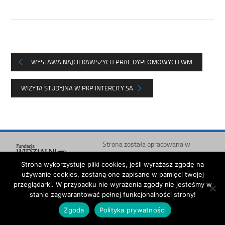
WYSTAWA NAJCIEKAWSZYCH PRAC DYPLOMOWYCH WM
WIZYTA STUDYJNA W PKP INTERCITY SA
Strona została opracowana w
ramach projektu
Polska Akademia Dostępności
Strona wykorzystuje pliki cookies, jeśli wyrażasz zgodę na
realizowanego przez
Fundację
używanie cookies, zostaną one zapisane w pamięci twojej
Widzialni
i
Ministerstwo
przeglądarki. W przypadku nie wyrażenia zgody nie jesteśmy w
Administracji i Cyfryzacji
stanie zagwarantować pełnej funkcjonalności strony!
Zgoda
Polityka prywatności