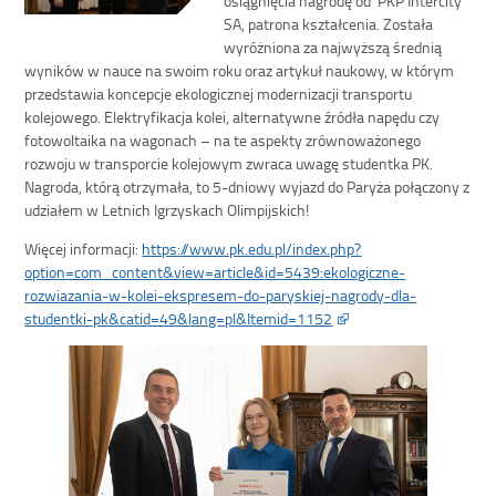
SA, patrona kształcenia. Została
wyróżniona za najwyższą średnią
wyników w nauce na swoim roku oraz artykuł naukowy, w którym
przedstawia koncepcje ekologicznej modernizacji transportu
kolejowego. Elektryfikacja kolei, alternatywne źródła napędu czy
fotowoltaika na wagonach – na te aspekty zrównoważonego
rozwoju w transporcie kolejowym zwraca uwagę studentka PK.
Nagroda, którą otrzymała, to 5-dniowy wyjazd do Paryża połączony z
udziałem w Letnich Igrzyskach Olimpijskich!
Więcej informacji:
https://www.pk.edu.pl/index.php?
option=com_content&view=article&id=5439:ekologiczne-
rozwiazania-w-kolei-ekspresem-do-paryskiej-nagrody-dla-
studentki-pk&catid=49&lang=pl&Itemid=1152