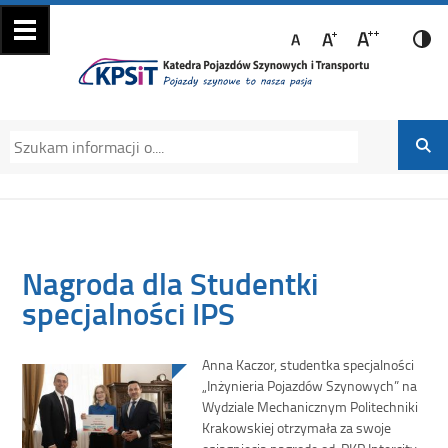
Katedra Pojazdów
Katedra Pojazdów Szynowych i Transportu
Szynowych i
Politechniki Krakowskiej na Wydziale
Transportu
Mechanicznym
Nagroda dla Studentki
specjalności IPS
Anna Kaczor, studentka specjalności
„Inżynieria Pojazdów Szynowych” na
Wydziale Mechanicznym Politechniki
Krakowskiej otrzymała za swoje
osiągnięcia nagrodę od PKP Intercity