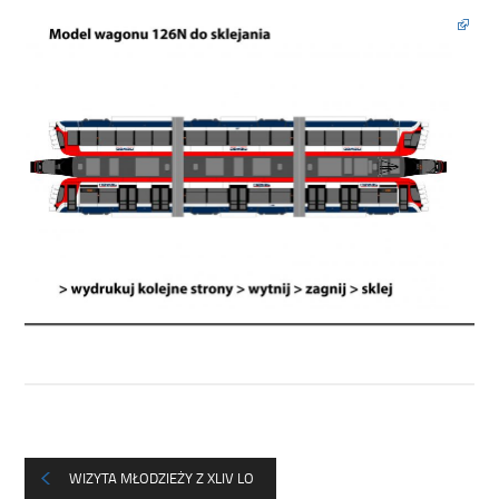
WIZYTA MŁODZIEŻY Z XLIV LO