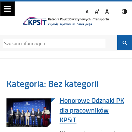
Katedra Pojazdów
Katedra Pojazdów Szynowych i Transportu
Szynowych i
Politechniki Krakowskiej na Wydziale
Transportu
Mechanicznym
Kategoria:
Bez kategorii
Honorowe Odznaki PK
dla pracowników
KPSiT
Miło nam poinformować, że podczas